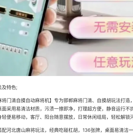
及特色;
麻将门清自摸自动麻将机】专为邯郸麻将门清、自摸胡玩法打造，
桌面采用易清洁材质，污渍一擦即净，打理超方便，静音运行不
身轻便易移动，客厅、阳台随意摆放，日常休闲组局，轻松解锁
适配河北唐山麻将玩法，经典吃碰杠胡，136张牌，桌面易清洁