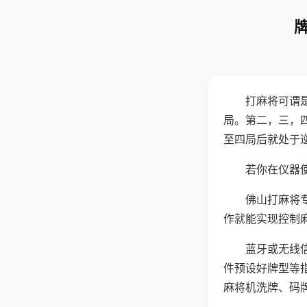
打麻将可谓
局。第二，三，
至四局后就处于
若你在仪器使
佛山打麻将
作就能实现控制
蓝牙或无线
件预设好牌型等
麻将机洗牌、码