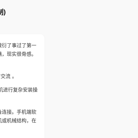
)
敷衍了事过了第一
满，现实很骨感。
交流 。
机进行复杂安装操
备连接。手机端软
机或机械结构，在