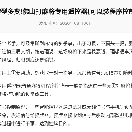
牌型多变!佛山打麻将专用遥控器(可以装程序控制
发布时间：2026年08月06日
是个老手，可经常碰到麻将的斜乎事，出于习惯，不赢头一把，
四连摸三局大胡，按道理说，这场麻将下来是稳赢钱。理想很丰
逆风局，归根到底还是输钱。
用上需要帮助，想获取一对一指导，添加微信号; sdf6770 随时
专用遥控器;普通麻将机程序控牌器一般是指通过一些无需对麻将
麻将牌功能的设备或工具。
信号控制原理：一些智能控牌器通过蓝牙或无线信号与手机等设
指令，发送信号给控牌器，控牌器接收到信号后驱动内部微型电
牌过程中进行干预，达到控牌目的。