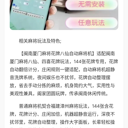
相关麻将玩法及特色;
【闽南厦门麻将花牌八仙自动麻将机】适配闽南
厦门麻将八仙、四喜花牌玩法，144张花牌专用，花牌
自动翻倍计分，庄闲规则一键适配，自动麻将机超静
音洗牌系统，夜间娱乐也不扰邻，花牌自动整理摆
放，省去手动分拣的麻烦，机身简约大气，实用性与
美观性兼具，阖家团圆玩牌，传承闽南休闲传统。
普通麻将机契合福建漳州麻将玩法，144张含花
牌，花牌计分、庄闲加倍，机器超静音运行，深夜不
扰邻里，花牌自动整理，操作大字面板，长辈轻松操