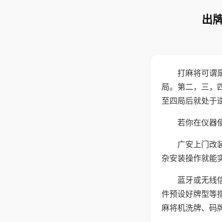
出牌
打麻将可谓
局。第二，三，
至四局后就处于
若你在仪器使
广安上门改
杂安装操作就能
蓝牙或无线
件预设好牌型等
麻将机洗牌、码