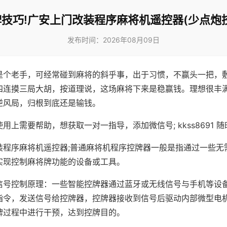
技巧!广安上门改装程序麻将机遥控器(少点炮
发布时间：2026年08月09日
是个老手，可经常碰到麻将的斜乎事，出于习惯，不赢头一把，
四连摸三局大胡，按道理说，这场麻将下来是稳赢钱。理想很丰
逆风局，归根到底还是输钱。
用上需要帮助，想获取一对一指导，添加微信号; kkss8691 随
装程序麻将机遥控器;普通麻将机程序控牌器一般是指通过一些无
实现控制麻将牌功能的设备或工具。
信号控制原理：一些智能控牌器通过蓝牙或无线信号与手机等设
指令，发送信号给控牌器，控牌器接收到信号后驱动内部微型电
牌过程中进行干预，达到控牌目的。