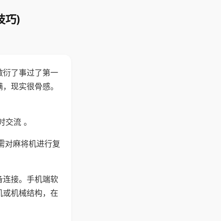
技巧)
敷衍了事过了第一
满，现实很骨感。
时交流 。
需对麻将机进行复
备连接。手机端软
机或机械结构，在