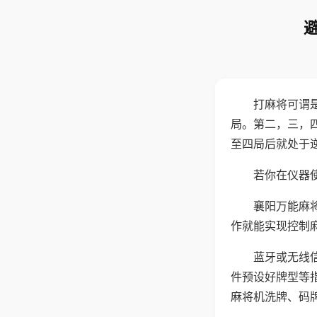
打麻将可谓
局。第二，三，
至四局后就处于
若你在仪器使
襄阳万能麻
作就能实现控制
蓝牙或无线
件预设好牌型等
麻将机洗牌、码