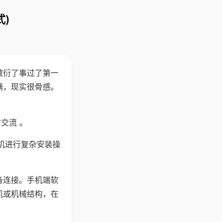
)
敷衍了事过了第一
满，现实很骨感。
交流 。
机进行复杂安装操
备连接。手机端软
机或机械结构，在