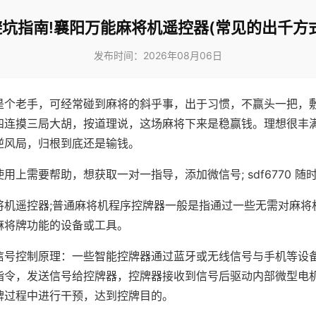
避坑指南!襄阳万能麻将机遥控器(常见的出千方式
发布时间：2026年08月06日
是个老手，可经常碰到麻将的斜乎事，出于习惯，不赢头一把，
四连摸三局大胡，按道理说，这场麻将下来是稳赢钱。理想很丰
逆风局，归根到底还是输钱。
用上需要帮助，想获取一对一指导，添加微信号; sdf6770 随时
将机遥控器;普通麻将机程序控牌器一般是指通过一些无需对麻将
麻将牌功能的设备或工具。
信号控制原理：一些智能控牌器通过蓝牙或无线信号与手机等设
指令，发送信号给控牌器，控牌器接收到信号后驱动内部微型电
牌过程中进行干预，达到控牌目的。