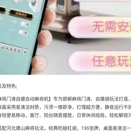
及特色;
麻将门清自摸自动麻将机】专为邯郸麻将门清、自摸胡玩法打造，
桌面采用易清洁材质，污渍一擦即净，打理超方便，静音运行不
身轻便易移动，客厅、阳台随意摆放，日常休闲组局，轻松解锁
适配河北唐山麻将玩法，经典吃碰杠胡，136张牌，桌面易清洁