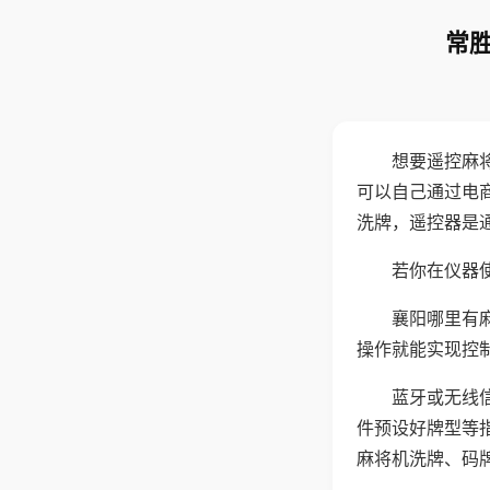
常胜
想要遥控麻
可以自己通过电
洗牌，遥控器是
若你在仪器使
襄阳哪里有
操作就能实现控
蓝牙或无线
件预设好牌型等
麻将机洗牌、码