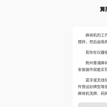
算
麻将机的工
搅拌，然后由吸
若你在仪器使
荆州普通麻
安装操作就能实
蓝牙或无线
件预设好牌型等
麻将机洗牌、码