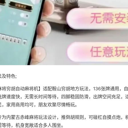
及特色;
麻将穷胡自动麻将机】适配鞍山穷胡地方玩法，136张牌通用，
洗牌速度快，无需长时间等待，四脚稳固防滑，出牌空间充足，
民，家用商用均可，朋友欢聚尽情畅玩。
专为内蒙古赤峰麻将玩法设计，推倒胡规则，可碰杠自摸点炮，
需等待，机身宽敞适合多人围坐。