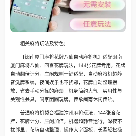
相关麻将玩法及特色;
【闽南厦门麻将花牌八仙自动麻将机】适配闽南
厦门麻将八仙、四喜花牌玩法，144张花牌专用，花牌
自动翻倍计分，庄闲规则一键适配，自动麻将机超静
音洗牌系统，夜间娱乐也不扰邻，花牌自动整理摆
放，省去手动分拣的麻烦，机身简约大气，实用性与
美观性兼具，阖家团圆玩牌，传承闽南休闲传统。
普通麻将机契合福建漳州麻将玩法，144张含花
牌，花牌计分、庄闲加倍，机器超静音运行，深夜不
扰邻里，花牌自动整理，操作大字面板，长辈轻松操