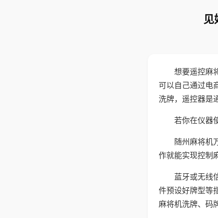
见
想要遥控麻
可以自己通过电
洗牌，遥控器是
若你在仪器使
随州麻将机
作就能实现控制
蓝牙或无线
件预设好牌型等
麻将机洗牌、码