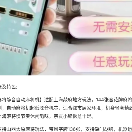
及特色;
麻将静音自动麻将机】适配上海敲麻地方玩法，144张含花牌麻
则，自动麻将机超低噪音机芯，适合都市居家环境，机身轻奢精
上海麻将慢节奏休闲韵味，亲友小聚惬意十足。
支持山西太原麻将玩法，带风字牌136张，支持缺门胡牌，机器