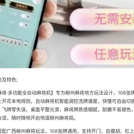
及特色;
麻将·多功能全自动麻将机】专为柳州麻将地方玩法设计，108张
上开花本地规则，自动麻将机智能调控洗牌速度，快慢可自由切
、飞牌零失误，桌面平整光滑，麻将牌质感细腻，耐磨不易褪色
合适，随时随地开启地道柳州麻将局。
适配广西柳州麻将玩法，108张牌通用，支持开门、自摸胡、杠