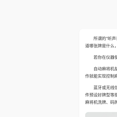
所谓的"听
道哪张牌是什么
若你在仪器使
自动麻将机
作就能实现控制
蓝牙或无线
件预设好牌型等
麻将机洗牌、码