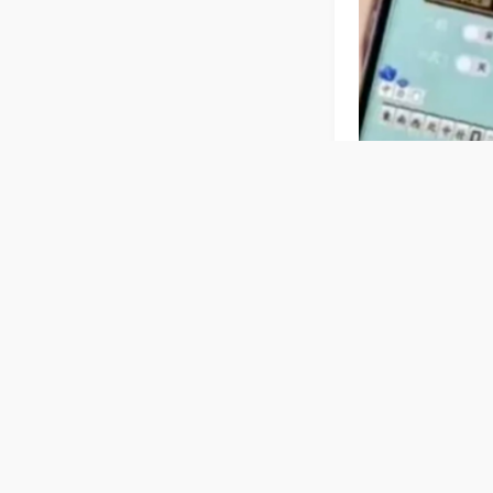
相关麻将玩法
【辽宁大连
芯，耐用抗造，
不扰民，家用商
普通麻将机
牌，运行平稳，