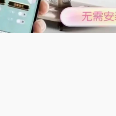
及特色;
麻将穷胡自动麻将机】适配大连穷胡地方玩法，136张牌通用，
洗牌速度快，无需久等，四脚稳固防滑，出牌空间充足，适配东
用均可，朋友欢聚尽情畅玩。
适配江苏南京麻将玩法，144张花牌，进牌、胡牌规则贴合本地
桌面舒适，摸牌手感好，外观简约，放在家里美观又实用，操作