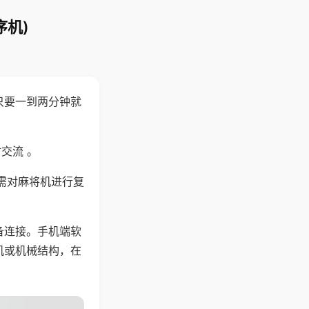
序机)
只要一到两分钟就
。
交流 。
需对麻将机进行复
备连接。手机端软
机或机械结构，在