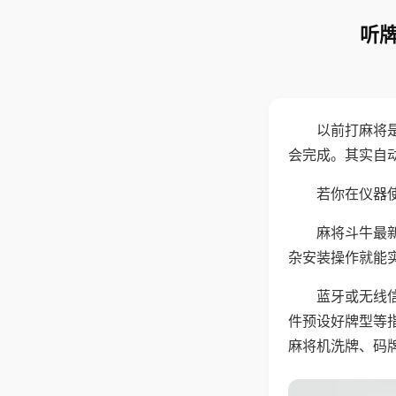
听牌
以前打麻将
会完成。其实自
若你在仪器使
麻将斗牛最
杂安装操作就能
蓝牙或无线
件预设好牌型等
麻将机洗牌、码