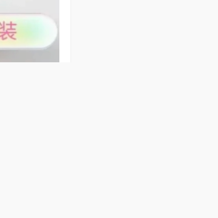
自动麻将机加厚机
北牌友玩法，静音
习俗，机器静音洗
简单，长辈轻松上