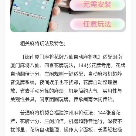
相关麻将玩法及特色;
【闽南厦门麻将花牌八仙自动麻将机】适配闽南
厦门麻将八仙、四喜花牌玩法，144张花牌专用，花牌
自动翻倍计分，庄闲规则一键适配，自动麻将机超静
音洗牌系统，夜间娱乐也不扰邻，花牌自动整理摆
放，省去手动分拣的麻烦，机身简约大气，实用性与
美观性兼具，阖家团圆玩牌，传承闽南休闲传统。
普通麻将机契合福建漳州麻将玩法，144张含花
牌，花牌计分、庄闲加倍，机器超静音运行，深夜不
扰邻里，花牌自动整理，操作大字面板，长辈轻松操