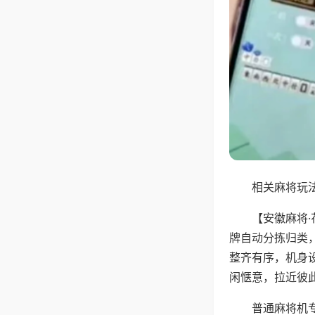
相关麻将玩法
【安徽麻将
牌自动分拣归类
整齐有序，机身
闲惬意，拉近彼
普通麻将机