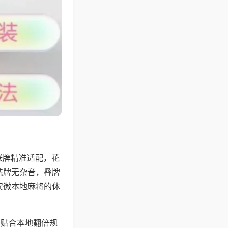
张牌精准适配，花
洗牌无杂音，叠牌
安徽本地麻将的休
分贴合本地翻倍规