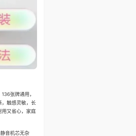
136张牌通用，
晰，触感灵敏，长
耐用又省心，家庭
器静音机芯无杂