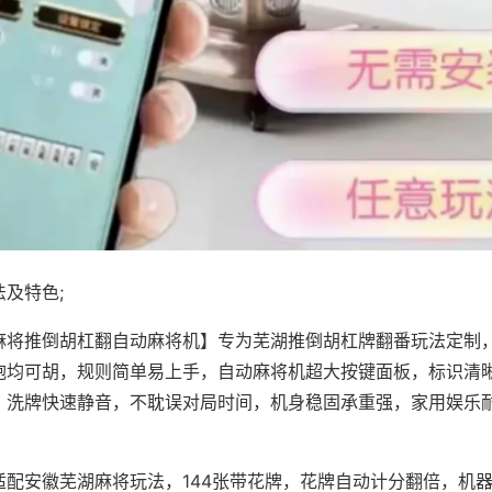
及特色;
麻将推倒胡杠翻自动麻将机】专为芜湖推倒胡杠牌翻番玩法定制，
炮均可胡，规则简单易上手，自动麻将机超大按键面板，标识清
，洗牌快速静音，不耽误对局时间，机身稳固承重强，家用娱乐
。
适配安徽芜湖麻将玩法，144张带花牌，花牌自动计分翻倍，机