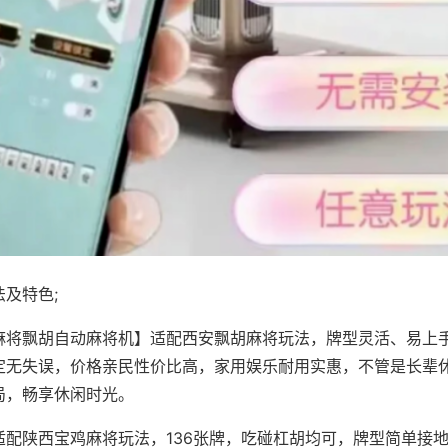
及特色;
麻将飘胡自动麻将机】适配西安飘胡麻将玩法，牌型灵活、易上
定无失误，价格亲民性价比高，家用娱乐耐用实惠，不管是长辈
局，畅享休闲时光。
适配陕西宝鸡麻将玩法，136张牌，吃碰杠胡均可，牌型简单接