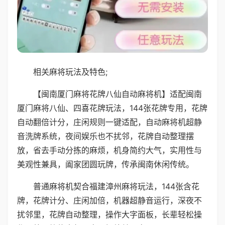
相关麻将玩法及特色;
【闽南厦门麻将花牌八仙自动麻将机】适配闽南
厦门麻将八仙、四喜花牌玩法，144张花牌专用，花牌
自动翻倍计分，庄闲规则一键适配，自动麻将机超静
音洗牌系统，夜间娱乐也不扰邻，花牌自动整理摆
放，省去手动分拣的麻烦，机身简约大气，实用性与
美观性兼具，阖家团圆玩牌，传承闽南休闲传统。
普通麻将机契合福建漳州麻将玩法，144张含花
牌，花牌计分、庄闲加倍，机器超静音运行，深夜不
扰邻里，花牌自动整理，操作大字面板，长辈轻松操