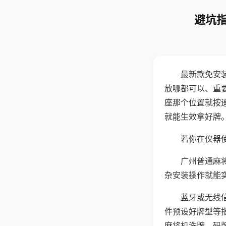
避坑指
最新款免安
放哪都可以、重要
座那个位置就按
就能生效拿好牌
若你在仪器使
广州普通麻
杂安装操作就能
蓝牙或无线
件预设好牌型等
麻将机洗牌、码