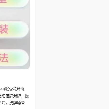
44张含花牌麻
杜绝错牌漏牌，操
突兀，洗牌噪音