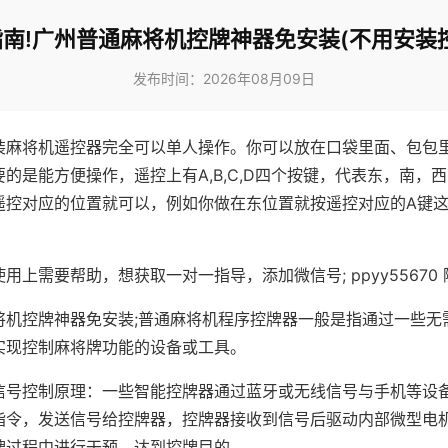
南!广州普通麻将机控牌神器免安装(不用安装
发布时间：2026年08月09日
装麻将机遥控器完全可以单人操作。你可以放在口袋里面、包包
的是能方便操作，遥控上有A,B,C,D四个按键，代表东，南，
遥控对应的位置就可以，例如你做在东位置就按遥控对应的A键
。
用上需要帮助，想获取一对一指导，添加微信号; ppyy55670 
将机控牌神器免安装;普通麻将机程序控牌器一般是指通过一些无
实现控制麻将牌功能的设备或工具。
信号控制原理：一些智能控牌器通过蓝牙或无线信号与手机等设
指令，发送信号给控牌器，控牌器接收到信号后驱动内部微型电
牌过程中进行干预，达到控牌目的。