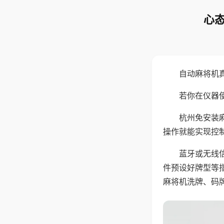
心态
自动麻将机
若你在仪器使
杭州免安装
操作就能实现控
蓝牙或无线
件预设好牌型等
麻将机洗牌、码