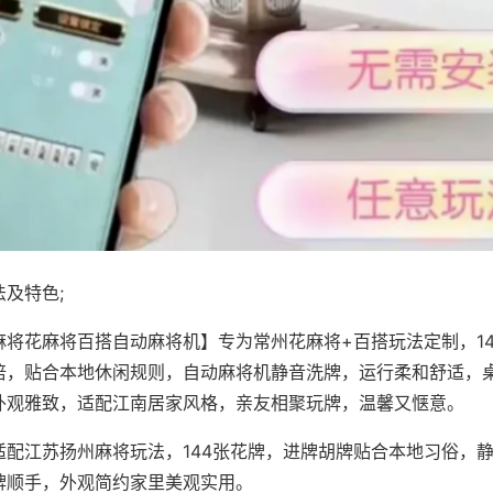
及特色;
麻将花麻将百搭自动麻将机】专为常州花麻将+百搭玩法定制，1
倍，贴合本地休闲规则，自动麻将机静音洗牌，运行柔和舒适，
外观雅致，适配江南居家风格，亲友相聚玩牌，温馨又惬意。
适配江苏扬州麻将玩法，144张花牌，进牌胡牌贴合本地习俗，
牌顺手，外观简约家里美观实用。