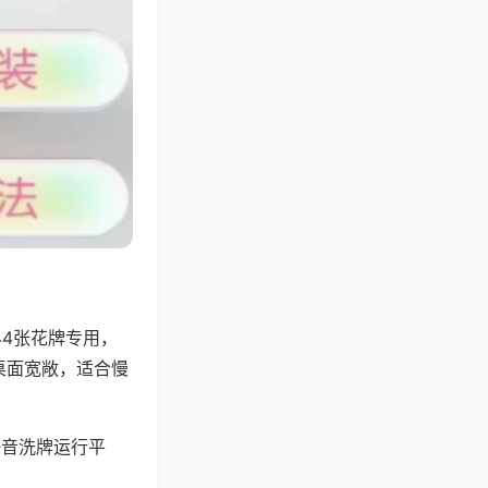
44张花牌专用，
桌面宽敞，适合慢
静音洗牌运行平