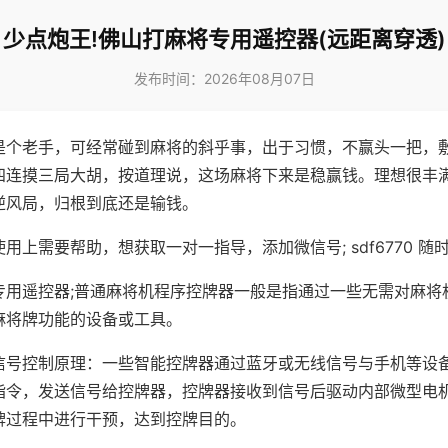
少点炮王!佛山打麻将专用遥控器(远距离穿透)
发布时间：2026年08月07日
是个老手，可经常碰到麻将的斜乎事，出于习惯，不赢头一把，
四连摸三局大胡，按道理说，这场麻将下来是稳赢钱。理想很丰
逆风局，归根到底还是输钱。
用上需要帮助，想获取一对一指导，添加微信号; sdf6770 随时
专用遥控器;普通麻将机程序控牌器一般是指通过一些无需对麻将
麻将牌功能的设备或工具。
信号控制原理：一些智能控牌器通过蓝牙或无线信号与手机等设
指令，发送信号给控牌器，控牌器接收到信号后驱动内部微型电
牌过程中进行干预，达到控牌目的。