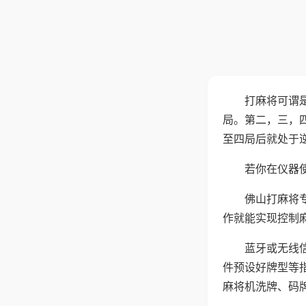
打麻将可谓
局。第二，三，
至四局后就处于
若你在仪器使
佛山打麻将
作就能实现控制
蓝牙或无线
件预设好牌型等
麻将机洗牌、码