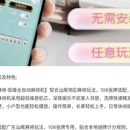
及特色;
麻将·低噪全自动麻将机】契合汕尾地区麻将玩法，108张牌适配
麻将机采用超低噪音机芯，深夜娱乐不扰家人邻居，洗牌快速精
便，小户型也能轻松摆放，操作简单，长辈轻松上手，日常休闲
适配广东汕尾麻将玩法，108张牌专用，贴合本地胡牌计分规则