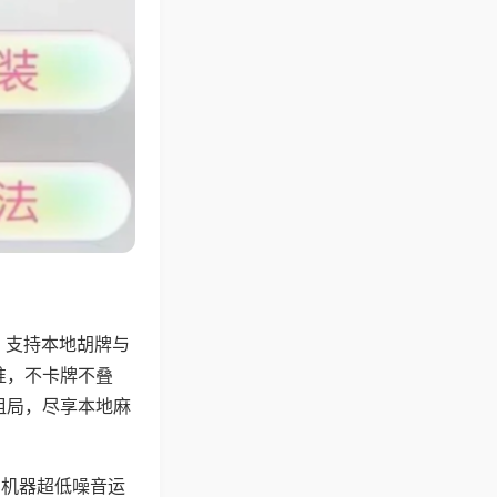
，支持本地胡牌与
准，不卡牌不叠
组局，尽享本地麻
，机器超低噪音运