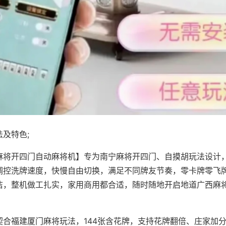
及特色;
麻将开四门自动麻将机】专为南宁麻将开四门、自摸胡玩法设计，
调控洗牌速度，快慢自由切换，满足不同牌友节奏，零卡牌零飞
洁，整机做工扎实，家用商用都合适，随时随地开启地道广西麻
契合福建厦门麻将玩法，144张含花牌，支持花牌翻倍、庄家加