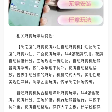
相关麻将玩法及特色;
【闽南厦门麻将花牌八仙自动麻将机】适配闽南
厦门麻将八仙、四喜花牌玩法，144张花牌专用，花牌
自动翻倍计分，庄闲规则一键适配，自动麻将机超静
音洗牌系统，夜间娱乐也不扰邻，花牌自动整理摆
放，省去手动分拣的麻烦，机身简约大气，实用性与
美观性兼具，阖家团圆玩牌，传承闽南休闲传统。
普通麻将机契合福建漳州麻将玩法，144张含花
牌，花牌计分、庄闲加倍，机器超静音运行，深夜不
扰邻里，花牌自动整理，操作大字面板，长辈轻松操