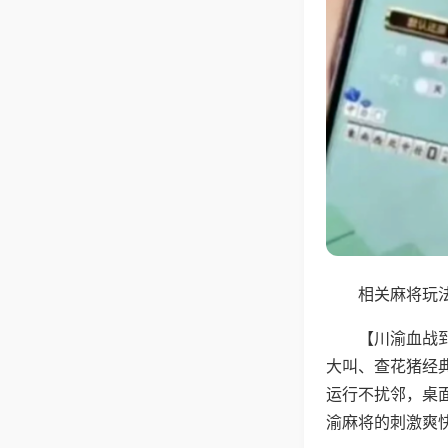
相关麻将玩法
【川渝血战
大叫、查花猪经
运行不扰邻，桌
渝麻将的刺激爽