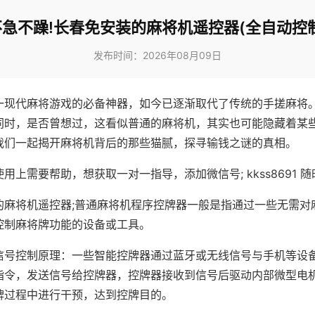
不急不躁!长春免安装的麻将机遥控器(全自动控制
发布时间：2026年08月09日
一现代麻将游戏的必备神器，如今已逐渐取代了传统的手搓麻将
同时，是否曾想过，这看似普通的麻将机，其实也可能隐藏着某
我们一起揭开麻将机背后的那些猫腻，探寻输钱之谜的真相。
用上需要帮助，想获取一对一指导，添加微信号; kkss8691 随
的麻将机遥控器;普通麻将机程序控牌器一般是指通过一些无需对
控制麻将牌功能的设备或工具。
信号控制原理：一些智能控牌器通过蓝牙或无线信号与手机等设
指令，发送信号给控牌器，控牌器接收到信号后驱动内部微型电
牌过程中进行干预，达到控牌目的。