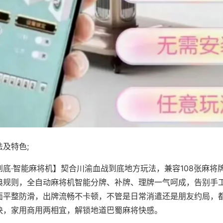
及特色;
到底·智能麻将机】契合川渝血战到底地方玩法，兼容108张麻将
典规则，全自动麻将机智能分牌、补牌、理牌一气呵成，告别手
面平整防滑，出牌流畅不卡顿，不管是日常消遣还是朋友约局，
快，家用商用两相宜，解锁地道巴蜀麻将快感。