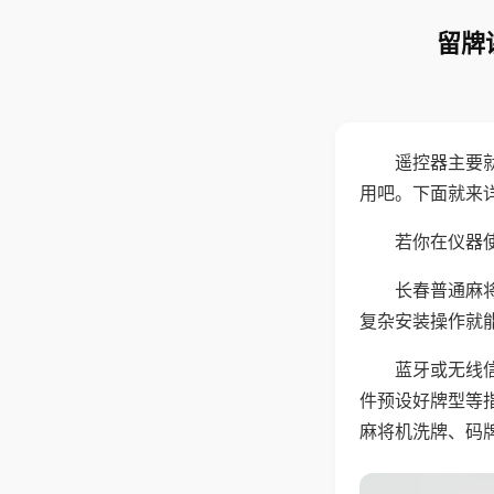
留牌
遥控器主要
用吧。下面就来
若你在仪器使
长春普通麻
复杂安装操作就
蓝牙或无线
件预设好牌型等
麻将机洗牌、码