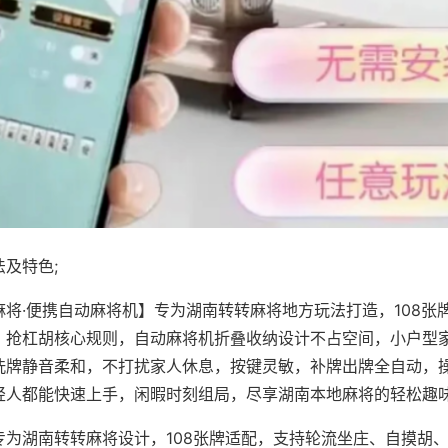
及特色;
麻将·便携自动麻将机】专为湖南转转麻将地方玩法打造，108张
、抢杠胡核心规则，自动麻将机折叠收纳设计不占空间，小户型
洗牌静音柔和，不打扰家人休息，按键灵敏，补牌出牌全自动，
轻人都能快速上手，闲暇时刻组局，尽享湖南本地麻将的轻松趣
专为湖南转转麻将设计，108张牌适配，支持轮流坐庄、自摸胡