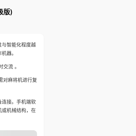
级版)
性与智能化程度越
作机器。
时交流 。
需对麻将机进行复
备连接。手机端软
机或机械结构，在