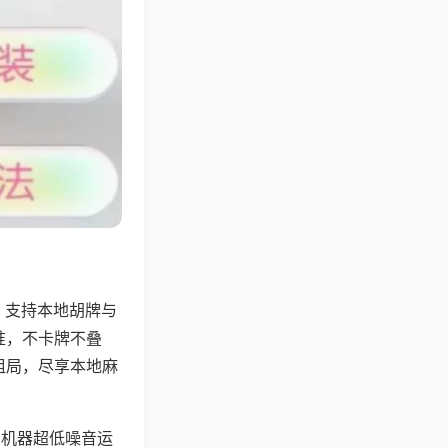
，支持本地胡牌与
准，不卡牌不叠
组局，尽享本地麻
，机器超低噪音运