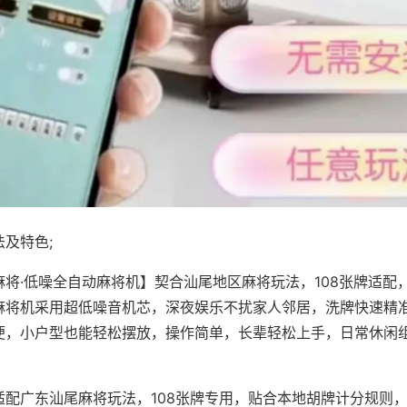
及特色;
麻将·低噪全自动麻将机】契合汕尾地区麻将玩法，108张牌适配
麻将机采用超低噪音机芯，深夜娱乐不扰家人邻居，洗牌快速精
便，小户型也能轻松摆放，操作简单，长辈轻松上手，日常休闲
适配广东汕尾麻将玩法，108张牌专用，贴合本地胡牌计分规则