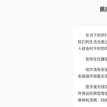
民
在当下的农
民们的生活也是
人就会时不时的
若你在仪器使
哈尔滨免安
安装操作就能实
蓝牙或无线
件预设好牌型等
麻将机洗牌、码