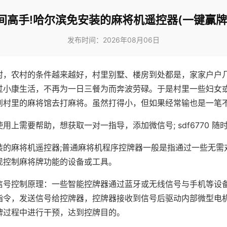
间高手!哈尔滨免安装的麻将机遥控器(一键赢牌
发布时间：2026年08月06日
村，农村的条件越来越好，村里别墅、楼房到处都是，家家户户
过小康生活，不再为一日三餐为而奔波劳碌。于是村里一些妇女
到村里的麻将馆去打麻将。虽然打得小，但如果经常输也是一笔
用上需要帮助，想获取一对一指导，添加微信号; sdf6770 随时
装的麻将机遥控器;普通麻将机程序控牌器一般是指通过一些无需
现控制麻将牌功能的设备或工具。
信号控制原理：一些智能控牌器通过蓝牙或无线信号与手机等设
指令，发送信号给控牌器，控牌器接收到信号后驱动内部微型电
牌过程中进行干预，达到控牌目的。