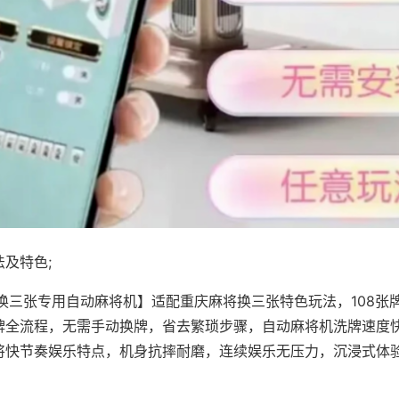
及特色;
·换三张专用自动麻将机】适配重庆麻将换三张特色玩法，108张
牌全流程，无需手动换牌，省去繁琐步骤，自动麻将机洗牌速度
将快节奏娱乐特点，机身抗摔耐磨，连续娱乐无压力，沉浸式体