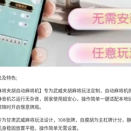
及特色;
麻将夹胡自动麻将机】专为武威夹胡麻将玩法定制，自动麻将机
静音机芯运行无杂音，居家使用超安心，操作简单一键适配本地
常随时开启惬意牌局。
专为甘肃武威麻将玩法设计，108张牌，自摸胡为主杠牌计分，
机身稳固放置平稳，操作简单无需设置。