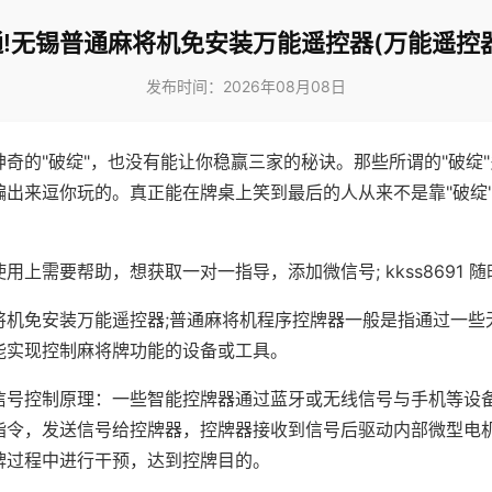
!无锡普通麻将机免安装万能遥控器(万能遥控
发布时间：2026年08月08日
神奇的"破绽"，也没有能让你稳赢三家的秘诀。那些所谓的"破绽
编出来逗你玩的。真正能在牌桌上笑到最后的人从来不是靠"破绽
用上需要帮助，想获取一对一指导，添加微信号; kkss8691 随
将机免安装万能遥控器;普通麻将机程序控牌器一般是指通过一些
能实现控制麻将牌功能的设备或工具。
信号控制原理：一些智能控牌器通过蓝牙或无线信号与手机等设
指令，发送信号给控牌器，控牌器接收到信号后驱动内部微型电
牌过程中进行干预，达到控牌目的。