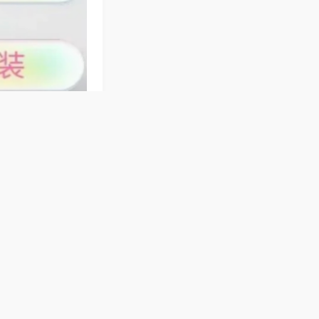
鸡、银鸡、冲锋鸡
洗牌快速流畅，运
相聚时玩几局捉鸡