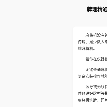
牌理精通
麻将机没有
传说、是少数人
牌麻将机。
若你在仪器使
无锡普通麻
复杂安装操作就
蓝牙或无线
件预设好牌型等
麻将机洗牌、码