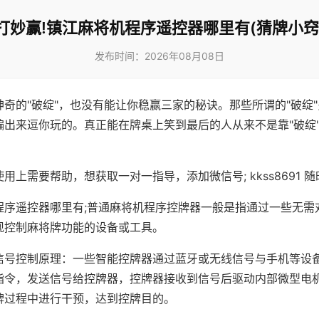
打妙赢!镇江麻将机程序遥控器哪里有(猜牌小窍
发布时间：2026年08月08日
神奇的"破绽"，也没有能让你稳赢三家的秘诀。那些所谓的"破绽
编出来逗你玩的。真正能在牌桌上笑到最后的人从来不是靠"破绽
用上需要帮助，想获取一对一指导，添加微信号; kkss8691 随
程序遥控器哪里有;普通麻将机程序控牌器一般是指通过一些无需
现控制麻将牌功能的设备或工具。
信号控制原理：一些智能控牌器通过蓝牙或无线信号与手机等设
指令，发送信号给控牌器，控牌器接收到信号后驱动内部微型电
牌过程中进行干预，达到控牌目的。