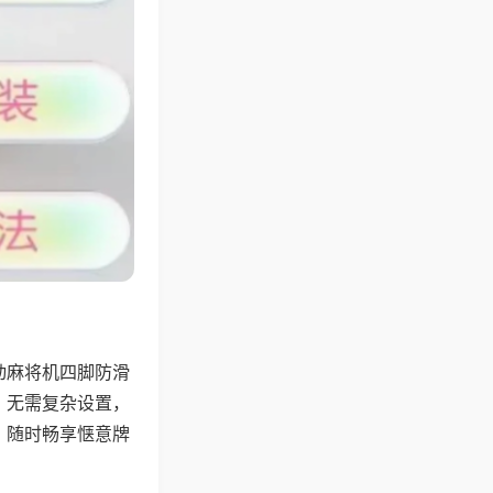
动麻将机四脚防滑
，无需复杂设置，
，随时畅享惬意牌