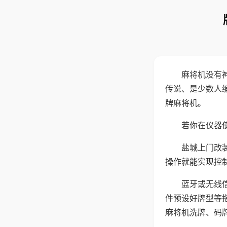
麻将机没有
传说、是少数人
牌麻将机。
若你在仪器使
盐城上门改
操作就能实现控
蓝牙或无线
件预设好牌型等
麻将机洗牌、码