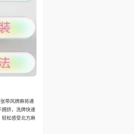
6张带风牌麻将通
不拥挤，洗牌快速
，轻松感受北方麻