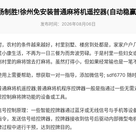
场制胜!徐州免安装普通麻将机遥控器(自动稳赢
发布时间：2026年08月06日
村，农村的条件越来越好，村里别墅、楼房到处都是，家家户户
过小康生活，不再为一日三餐为而奔波劳碌。于是村里一些妇女
到村里的麻将馆去打麻将。虽然打得小，但如果经常输也是一笔
用上需要帮助，想获取一对一指导，添加微信号; sdf6770 随时
普通麻将机遥控器;普通麻将机程序控牌器一般是指通过一些无需
现控制麻将牌功能的设备或工具。
信号控制原理：一些智能控牌器通过蓝牙或无线信号与手机等设
指令，发送信号给控牌器，控牌器接收到信号后驱动内部微型电
牌过程中进行干预，达到控牌目的。