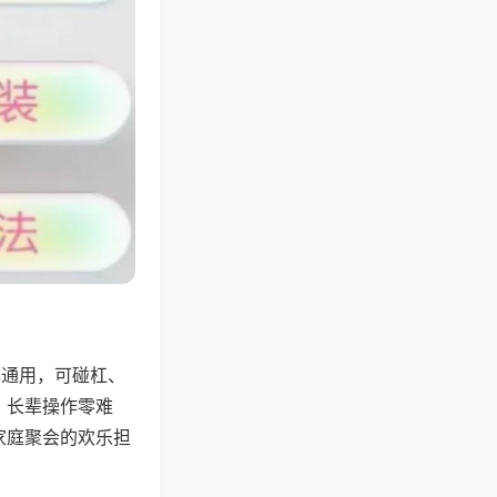
牌通用，可碰杠、
，长辈操作零难
家庭聚会的欢乐担