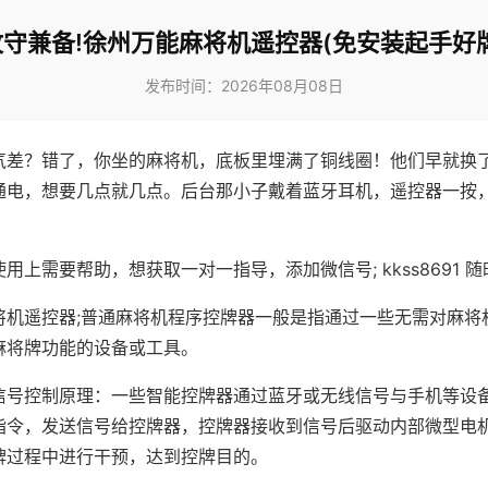
攻守兼备!徐州万能麻将机遥控器(免安装起手好牌
发布时间：2026年08月08日
气差？错了，你坐的麻将机，底板里埋满了铜线圈！他们早就换
通电，想要几点就几点。后台那小子戴着蓝牙耳机，遥控器一按
用上需要帮助，想获取一对一指导，添加微信号; kkss8691 随
将机遥控器;普通麻将机程序控牌器一般是指通过一些无需对麻将
麻将牌功能的设备或工具。
信号控制原理：一些智能控牌器通过蓝牙或无线信号与手机等设
指令，发送信号给控牌器，控牌器接收到信号后驱动内部微型电
牌过程中进行干预，达到控牌目的。