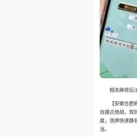
相关麻将玩法
【安徽合肥
自摸点炮胡，规
度，洗牌快速静
当。