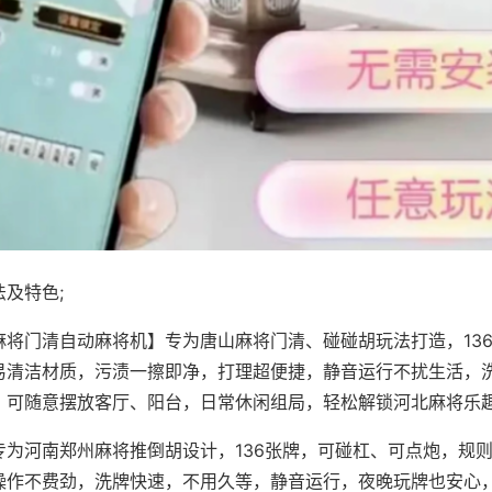
及特色;
麻将门清自动麻将机】专为唐山麻将门清、碰碰胡玩法打造，13
易清洁材质，污渍一擦即净，打理超便捷，静音运行不扰生活，
，可随意摆放客厅、阳台，日常休闲组局，轻松解锁河北麻将乐
专为河南郑州麻将推倒胡设计，136张牌，可碰杠、可点炮，规
操作不费劲，洗牌快速，不用久等，静音运行，夜晚玩牌也安心