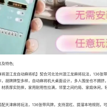
及特色;
麻将混江龙自动麻将机】契合河北沧州混江龙麻将玩法，136张
作，胡牌牌型多样，自动麻将机大桌面设计，多人围坐也不拥挤
，材质厚实防摔，家用耐用性拉满，邻里之间约局、家庭休闲，
适配天津麻将玩法，136张带风牌，支持混杠、提溜本地规则，