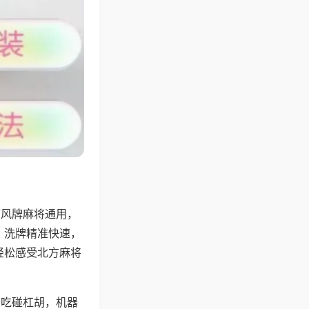
带风牌麻将通用，
，洗牌精准快速，
轻松感受北方麻将
可吃碰杠胡，机器