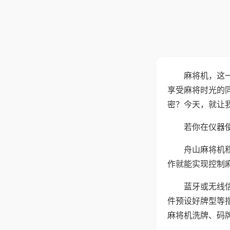
麻将机，这
享受麻将时光的
密？今天，就让
若你在仪器使
舟山麻将机
作就能实现控制
蓝牙或无线
件预设好牌型等
麻将机洗牌、码