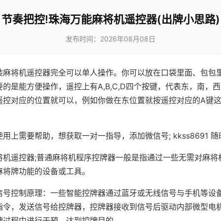
节奏把控!珠海万能麻将机遥控器(出牌小思路)
发布时间：2026年08月08日
装麻将机遥控器完全可以单人操作。你可以放在口袋里面、包包
的是能方便操作，遥控上有A,B,C,D四个按键，代表东，南，
遥控对应的位置就可以，例如你做在东位置就按遥控对应的A键
。
用上需要帮助，想获取一对一指导，添加微信号; kkss8691 随
将机遥控器;普通麻将机程序控牌器一般是指通过一些无需对麻将
麻将牌功能的设备或工具。
信号控制原理：一些智能控牌器通过蓝牙或无线信号与手机等设
指令，发送信号给控牌器，控牌器接收到信号后驱动内部微型电
牌过程中进行干预，达到控牌目的。