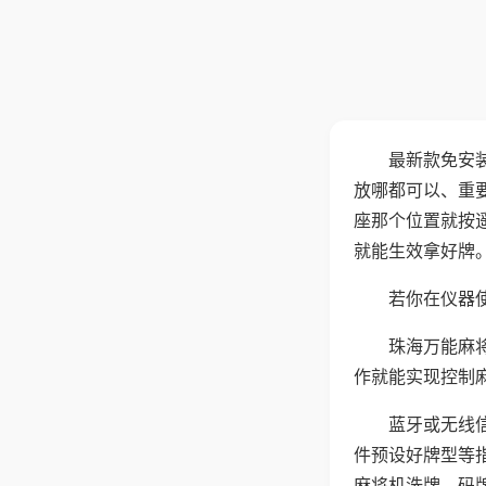
最新款免安
放哪都可以、重要
座那个位置就按
就能生效拿好牌
若你在仪器使
珠海万能麻
作就能实现控制
蓝牙或无线
件预设好牌型等
麻将机洗牌、码