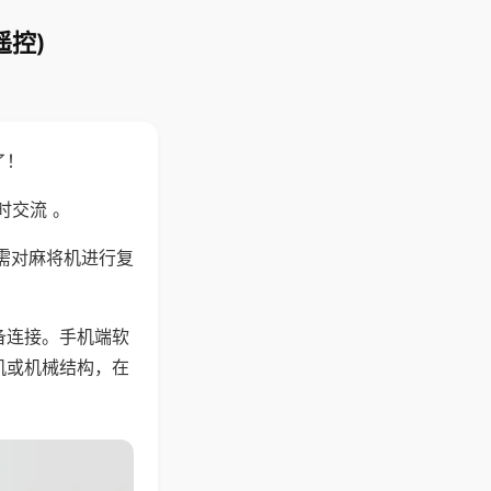
遥控)
了！
时交流 。
需对麻将机进行复
备连接。手机端软
机或机械结构，在