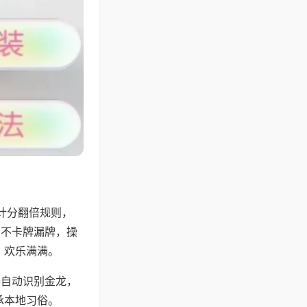
计分翻倍规则，
，不卡牌漏牌，操
，欢乐满满。
器自动识别金龙，
承本地习俗。