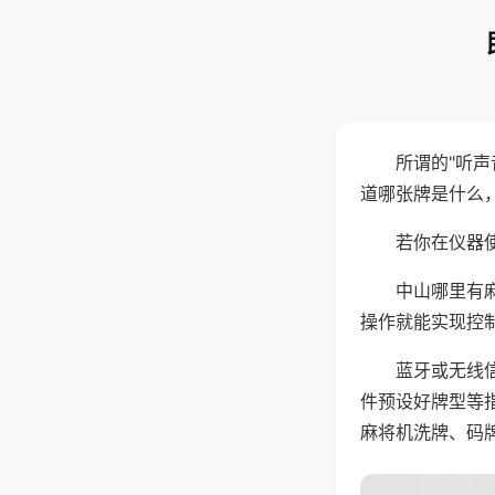
所谓的"听
道哪张牌是什么
若你在仪器使
中山哪里有
操作就能实现控
蓝牙或无线
件预设好牌型等
麻将机洗牌、码