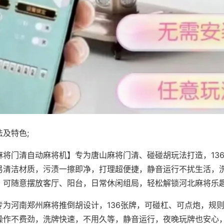
及特色;
麻将门清自动麻将机】专为唐山麻将门清、碰碰胡玩法打造，13
易清洁材质，污渍一擦即净，打理超便捷，静音运行不扰生活，
，可随意摆放客厅、阳台，日常休闲组局，轻松解锁河北麻将乐
专为河南郑州麻将推倒胡设计，136张牌，可碰杠、可点炮，规
操作不费劲，洗牌快速，不用久等，静音运行，夜晚玩牌也安心