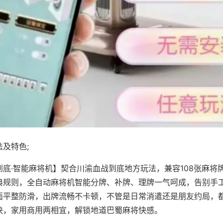
及特色;
到底·智能麻将机】契合川渝血战到底地方玩法，兼容108张麻将
典规则，全自动麻将机智能分牌、补牌、理牌一气呵成，告别手
面平整防滑，出牌流畅不卡顿，不管是日常消遣还是朋友约局，
快，家用商用两相宜，解锁地道巴蜀麻将快感。