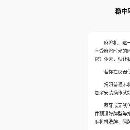
稳中
麻将机，这
享受麻将时光的
密？今天，就让
若你在仪器使
揭阳普通麻
复杂安装操作就
蓝牙或无线
件预设好牌型等
麻将机洗牌、码