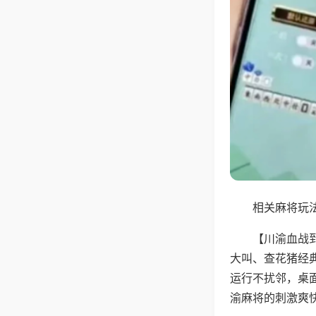
相关麻将玩法
【川渝血战
大叫、查花猪经
运行不扰邻，桌
渝麻将的刺激爽