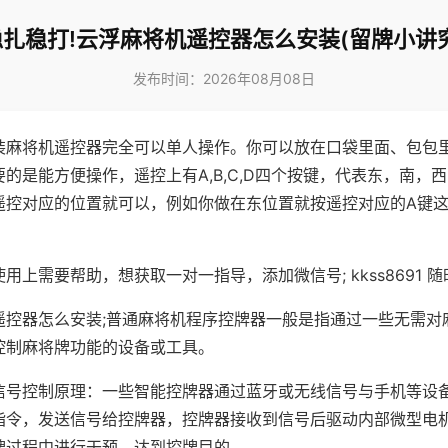
稳扎稳打!云浮麻将机遥控器怎么安装(留牌小讲究
发布时间：2026年08月08日
装麻将机遥控器完全可以单人操作。你可以放在口袋里面、包包
的是能方便操作，遥控上有A,B,C,D四个按键，代表东，南，
遥控对应的位置就可以，例如你做在东位置就按遥控对应的A键
。
用上需要帮助，想获取一对一指导，添加微信号; kkss8691 随
遥控器怎么安装;普通麻将机程序控牌器一般是指通过一些无需对
控制麻将牌功能的设备或工具。
信号控制原理：一些智能控牌器通过蓝牙或无线信号与手机等设
指令，发送信号给控牌器，控牌器接收到信号后驱动内部微型电
牌过程中进行干预，达到控牌目的。