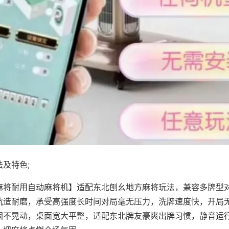
及特色;
麻将耐用自动麻将机】适配东北刨幺地方麻将玩法，兼容多牌型
抗造耐磨，承受高强度长时间对局毫无压力，洗牌速度快，开局
固不晃动，桌面宽大平整，适配东北牌友豪爽出牌习惯，静音运