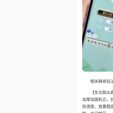
相关麻将玩法
【东北刨幺
加厚加固机芯，
防滑垫，放置稳