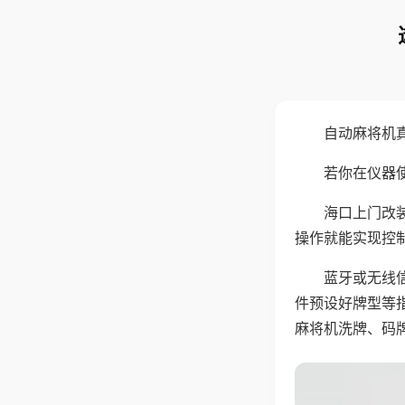
自动麻将机
若你在仪器使
海口上门改
操作就能实现控
蓝牙或无线
件预设好牌型等
麻将机洗牌、码