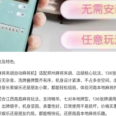
及特色;
麻将夹胡自动麻将机】适配郑州麻将夹胡、边胡核心玩法，136
行无杂音，洗牌叠牌整齐有序，机身设计紧凑，不占多余空间，
管是长辈娱乐还是朋友小聚，都能轻松组局，体验河南本地麻将
契合江西南昌麻将玩法，支持精吊、七对本地牌型，136张牌通
，出牌顺手，机身坚固，承重性好，日常使用不易损坏，价格实
辈娱乐还是朋友约局，都能畅快玩，还原南昌本地麻将乐趣。