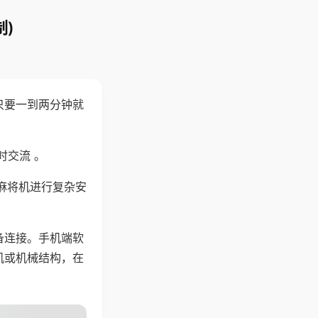
)
只要一到两分钟就
。
时交流 。
麻将机进行复杂安
备连接。手机端软
机或机械结构，在