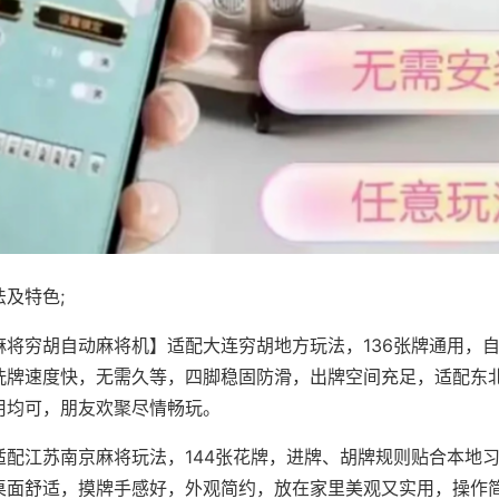
及特色;
麻将穷胡自动麻将机】适配大连穷胡地方玩法，136张牌通用，
洗牌速度快，无需久等，四脚稳固防滑，出牌空间充足，适配东
用均可，朋友欢聚尽情畅玩。
适配江苏南京麻将玩法，144张花牌，进牌、胡牌规则贴合本地
桌面舒适，摸牌手感好，外观简约，放在家里美观又实用，操作