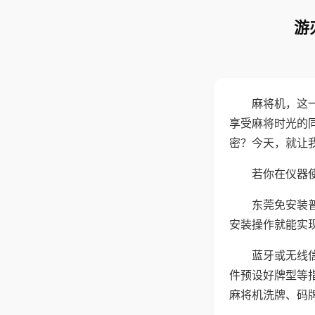
游
麻将机，这
享受麻将时光的
密？今天，就让
若你在仪器使
东莞免安装
安装操作就能实
蓝牙或无线
件预设好牌型等
麻将机洗牌、码